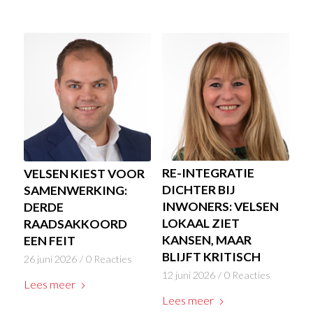
RE-INTEGRATIE
VELSEN KIEST VOOR
DICHTER BIJ
SAMENWERKING:
INWONERS: VELSEN
DERDE
LOKAAL ZIET
RAADSAKKOORD
KANSEN, MAAR
EEN FEIT
BLIJFT KRITISCH
26 juni 2026
/
0 Reacties
12 juni 2026
/
0 Reacties
Lees meer
Lees meer