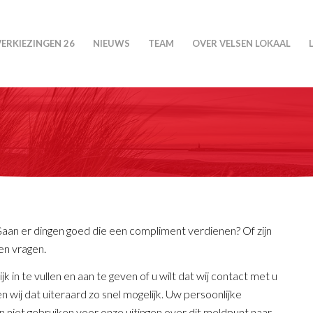
VERKIEZINGEN 26
NIEUWS
TEAM
OVER VELSEN LOKAAL
 Gaan er dingen goed die een compliment verdienen? Of zijn
en vragen.
 in te vullen en aan te geven of u wilt dat wij contact met u
wij dat uiteraard zo snel mogelijk. Uw persoonlijke
n niet gebruiken voor onze uitingen over dit meldpunt naar