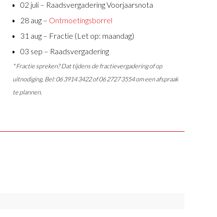
02 juli – Raadsvergadering Voorjaarsnota
28 aug –
Ontmoetingsborrel
31 aug – Fractie (Let op: maandag)
03 sep – Raadsvergadering
* Fractie spreken? Dat tijdens de fractievergadering of op
uitnodiging. Bel: 06 3914 3422 of 06 2727 3554 om een afspraak
te plannen.