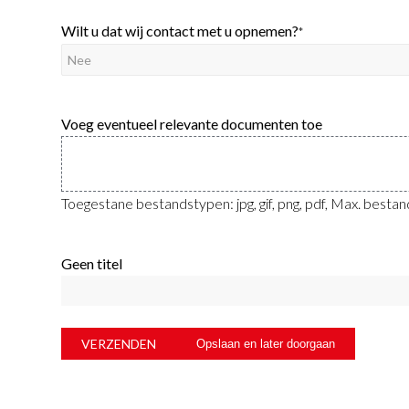
Wilt u dat wij contact met u opnemen?
*
Voeg eventueel relevante documenten toe
Toegestane bestandstypen: jpg, gif, png, pdf, Max. besta
Geen titel
Opslaan en later doorgaan