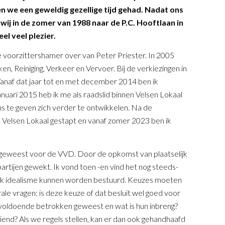
 we een geweldig gezellige tijd gehad. Nadat ons
wij in de zomer van 1988 naar de P.C. Hooftlaan in
l veel plezier.
e voorzittershamer over van Peter Priester. In 2005
 Reiniging, Verkeer en Vervoer. Bij de verkiezingen in
Vanaf dat jaar tot en met december 2014 ben ik
januari 2015 heb ik me als raadslid binnen Velsen Lokaal
ans te geven zich verder te ontwikkelen. Na de
n Velsen Lokaal gestapt en vanaf zomer 2023 ben ik
ctief geweest voor de VVD. Door de opkomst van plaatselijk
partijen gewekt. Ik vond toen -en vind het nog steeds-
lijk idealisme kunnen worden bestuurd. Keuzes moeten
le vragen: is deze keuze of dat besluit wel goed voor
 voldoende betrokken geweest en wat is hun inbreng?
end? Als we regels stellen, kan er dan ook gehandhaafd