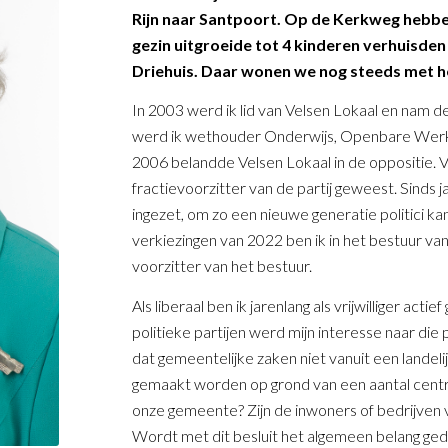
Rijn naar Santpoort. Op de Kerkweg hebben
gezin uitgroeide tot 4 kinderen verhuisden 
Driehuis. Daar wonen we nog steeds met hee
In 2003 werd ik lid van Velsen Lokaal en nam d
werd ik wethouder Onderwijs, Openbare Werken,
2006 belandde Velsen Lokaal in de oppositie. 
fractievoorzitter van de partij geweest. Sinds 
ingezet, om zo een nieuwe generatie politici k
verkiezingen van 2022 ben ik in het bestuur va
voorzitter van het bestuur.
Als liberaal ben ik jarenlang als vrijwilliger a
politieke partijen werd mijn interesse naar die 
dat gemeentelijke zaken niet vanuit een lande
gemaakt worden op grond van een aantal centra
onze gemeente? Zijn de inwoners of bedrijven
Wordt met dit besluit het algemeen belang gedi