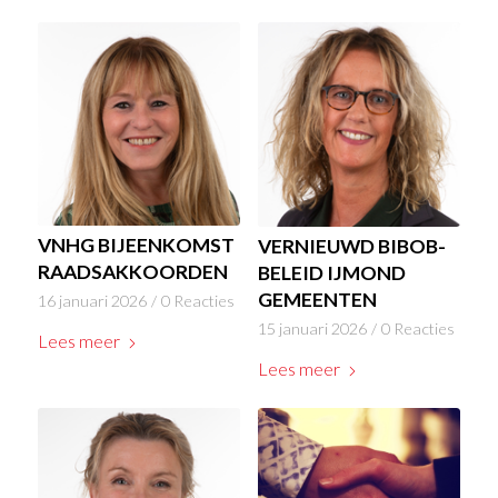
VNHG BIJEENKOMST
VERNIEUWD BIBOB-
RAADSAKKOORDEN
BELEID IJMOND
GEMEENTEN
16 januari 2026
/
0 Reacties
15 januari 2026
/
0 Reacties
Lees meer
Lees meer