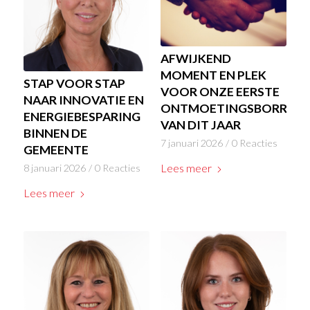
AFWIJKEND
MOMENT EN PLEK
STAP VOOR STAP
VOOR ONZE EERSTE
NAAR INNOVATIE EN
ONTMOETINGSBORREL
ENERGIEBESPARING
VAN DIT JAAR
BINNEN DE
7 januari 2026
/
0 Reacties
GEMEENTE
Lees meer
8 januari 2026
/
0 Reacties
Lees meer