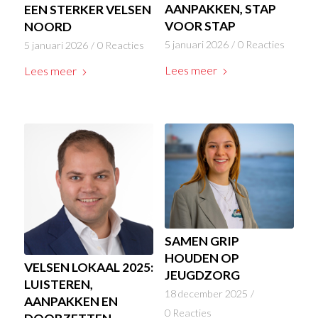
AANPAKKEN, STAP
EEN STERKER VELSEN
VOOR STAP
NOORD
5 januari 2026
/
0 Reacties
5 januari 2026
/
0 Reacties
Lees meer
Lees meer
SAMEN GRIP
HOUDEN OP
VELSEN LOKAAL 2025:
JEUGDZORG
LUISTEREN,
18 december 2025
/
AANPAKKEN EN
0 Reacties