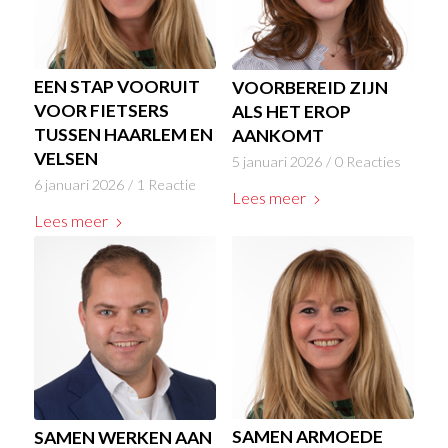
EEN STAP VOORUIT
VOORBEREID ZIJN
VOOR FIETSERS
ALS HET EROP
TUSSEN HAARLEM EN
AANKOMT
VELSEN
5 januari 2026
/
0 Reacties
6 januari 2026
/
1 Reactie
Lees meer
Lees meer
SAMEN ARMOEDE
SAMEN WERKEN AAN