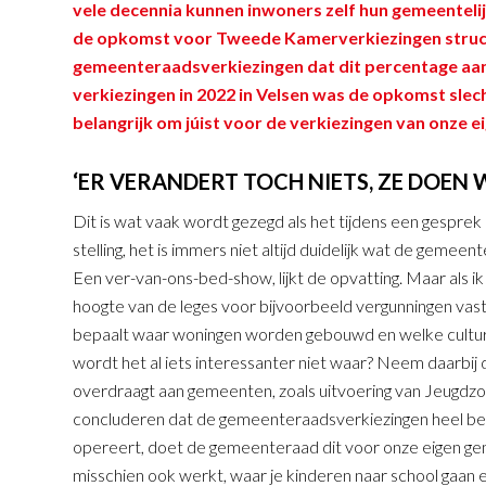
vele decennia kunnen inwoners zelf hun gemeentel
de opkomst voor Tweede Kamerverkiezingen structu
gemeenteraadsverkiezingen dat dit percentage aanzie
verkiezingen in 2022 in Velsen was de opkomst slec
belangrijk om júist voor de verkiezingen van onze 
‘ER VERANDERT TOCH NIETS, ZE DOEN W
Dit is wat vaak wordt gezegd als het tijdens een gesprek
stelling, het is immers niet altijd duidelijk wat de geme
Een ver-van-ons-bed-show, lijkt de opvatting. Maar als i
hoogte van de leges voor bijvoorbeeld vergunningen vast
bepaalt waar woningen worden gebouwd en welke culturel
wordt het al iets interessanter niet waar? Neem daarbij
overdraagt aan gemeenten, zoals uitvoering van Jeugdzo
concluderen dat de gemeenteraadsverkiezingen heel bela
opereert, doet de gemeenteraad dit voor onze eigen g
misschien ook werkt, waar je kinderen naar school gaan en