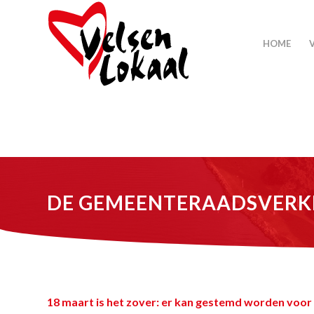
HOME
DE GEMEENTERAADSVERK
18 maart is het zover: er kan gestemd worden voor