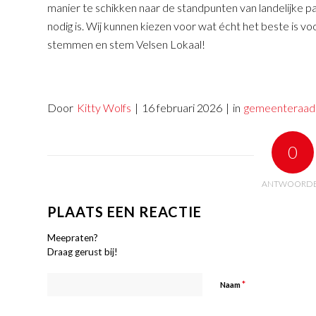
manier te schikken naar de standpunten van landelijke par
nodig is. Wij kunnen kiezen voor wat écht het beste is 
stemmen en stem Velsen Lokaal!
Door
Kitty Wolfs
|
16 februari 2026
|
in
gemeenteraads
0
ANTWOORD
PLAATS EEN REACTIE
Meepraten?
Draag gerust bij!
*
Naam