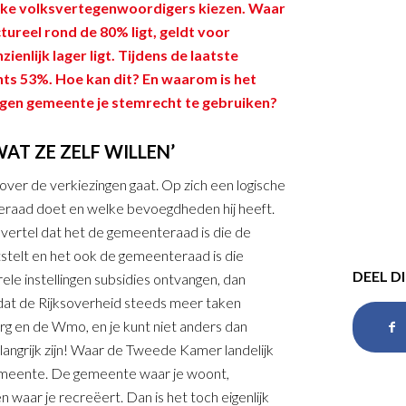
ijke volksvertegenwoordigers kiezen. Waar
reel rond de 80% ligt, geldt voor
nlijk lager ligt. Tijdens de laatste
hts 53%. Hoe kan dit? En waarom is het
eigen gemeente je stemrecht te gebruiken?
AT ZE ZELF WILLEN’
 over de verkiezingen gaat. Op zich een logische
enteraad doet en welke bevoegdheden hij heeft.
k vertel dat het de gemeenteraad is die de
stelt en het ook de gemeenteraad is die
DEEL D
e instellingen subsidies ontvangen, dan
 dat de Rijksoverheid steeds meer taken
rg en de Wmo, en je kunt niet anders dan
ngrijk zijn! Waar de Tweede Kamer landelijk
emeente. De gemeente waar je woont,
 waar je recreëert. Dan is het toch eigenlijk