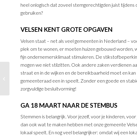
heel onlogisch dat zoveel stemgerechtigden juist tijden
gebruiken?
VELSEN KENT GROTE OPGAVEN
Velsen staat – net als veel gemeenten in Nederland – vo
plek om te wonen, er moeten huizen gebouwd worden, we
fijn ondernemersklimaat stimuleren. De stikstofbeperkin
mogen we niet stilzitten. Ook andere zaken verdienen aa
Jongeren met schulden
straat en in de wijken en de bereikbaarheid moet en kan 
verdienen hulp die
gemeenteraad een in speelt. Zonder een goede en stabi
dichtbij voelt
zorgvuldige besluitvorming!
GA 18 MAART NAAR DE STEMBUS
Stemmen is belangrijk. Voor jezelf, voor je kinderen, voo
dan ook wat te maken hebben met onze gemeente Velsen
lokaal speelt. En nog veel belangrijker: omdat wij een lok