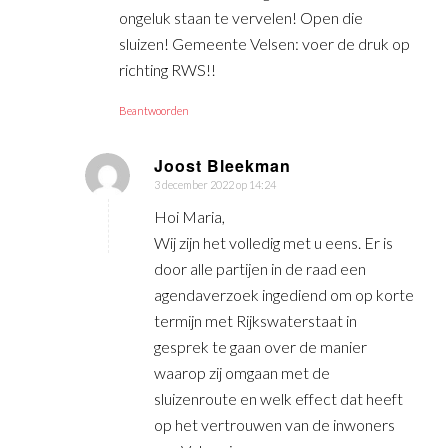
ongeluk staan te vervelen! Open die
sluizen! Gemeente Velsen: voer de druk op
richting RWS!!
Beantwoorden
Joost Bleekman
3 december 2022 op 14:24
zegt:
Hoi Maria,
Wij zijn het volledig met u eens. Er is
door alle partijen in de raad een
agendaverzoek ingediend om op korte
termijn met Rijkswaterstaat in
gesprek te gaan over de manier
waarop zij omgaan met de
sluizenroute en welk effect dat heeft
op het vertrouwen van de inwoners