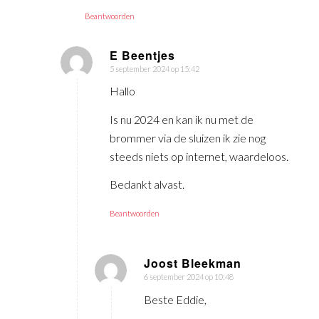
Beantwoorden
E Beentjes
5 september 2024 op 15:42
zegt:
Hallo
Is nu 2024 en kan ik nu met de
brommer via de sluizen ik zie nog
steeds niets op internet, waardeloos.
Bedankt alvast.
Beantwoorden
Joost Bleekman
6 september 2024 op 10:48
zegt:
Beste Eddie,