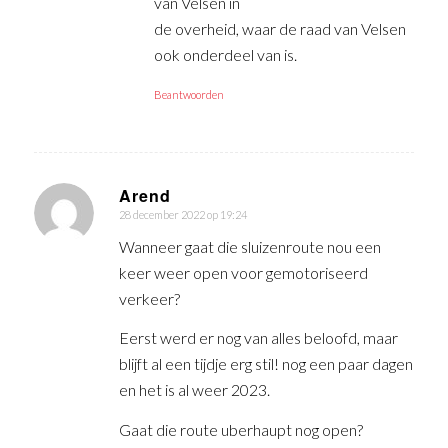
van Velsen in
de overheid, waar de raad van Velsen
ook onderdeel van is.
Beantwoorden
Arend
28 december 2022 op 19:24
zegt:
Wanneer gaat die sluizenroute nou een
keer weer open voor gemotoriseerd
verkeer?
Eerst werd er nog van alles beloofd, maar
blijft al een tijdje erg stil! nog een paar dagen
en het is al weer 2023.
Gaat die route uberhaupt nog open?