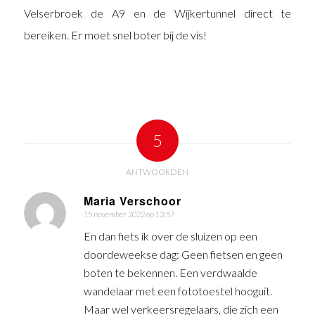
Velserbroek de A9 en de Wijkertunnel direct te
bereiken. Er moet snel boter bij de vis!
5
ANTWOORDEN
Maria Verschoor
15 november 2022 op 13:57
zegt:
En dan fiets ik over de sluizen op een
doordeweekse dag: Geen fietsen en geen
boten te bekennen. Een verdwaalde
wandelaar met een fototoestel hooguit.
Maar wel verkeersregelaars, die zich een