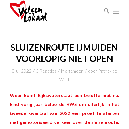
SLUIZENROUTE IJMUIDEN
VOORLOPIG NIET OPEN
/
/
/
8 juli 2022
5 Reacties
in
algemeen
door
Patrick de
Wildt
Weer komt Rijkswaterstaat een belofte niet na.
Eind vorig jaar beloofde RWS om uiterlijk in het
tweede kwartaal van 2022 een proef te starten
met gemotoriseerd verkeer over de sluizenroute.