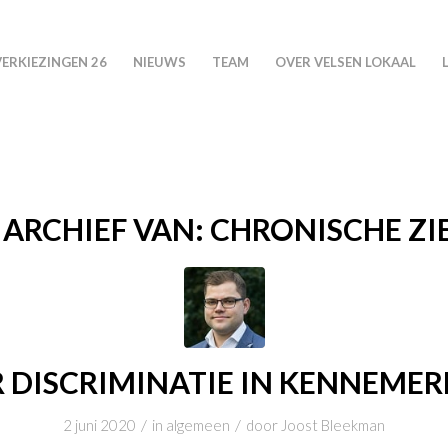
VERKIEZINGEN 26
NIEUWS
TEAM
OVER VELSEN LOKAAL
 ARCHIEF VAN:
CHRONISCHE ZI
 DISCRIMINATIE IN KENNEME
/
/
2 juni 2020
in
algemeen
door
Joost Bleekman