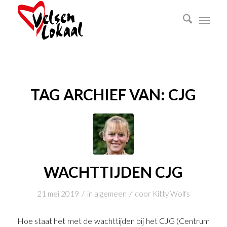
TAG ARCHIEF VAN:
CJG
WACHTTIJDEN CJG
/
/
21 mei 2019
in
algemeen
door
Kitty Wolfs
Hoe staat het met de wachttijden bij het CJG (Centrum