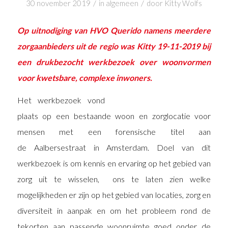
/
/
30 november 2019
in
algemeen
door
Kitty Wolfs
Op uitnodiging van HVO Querido namens meerdere
zorgaanbieders uit de regio was Kitty 19-11-2019 bij
een drukbezocht werkbezoek over woonvormen
voor kwetsbare, complexe inwoners.
Het werkbezoek vond
plaats op een bestaande woon en zorglocatie voor
mensen met een forensische titel aan
de Aalbersestraat in Amsterdam. Doel van dit
werkbezoek is om kennis en ervaring op het gebied van
zorg uit te wisselen, ons te laten zien welke
mogelijkheden er zijn op het gebied van locaties, zorg en
diversiteit in aanpak en om het probleem rond de
tekorten aan passende woonruimte goed onder de