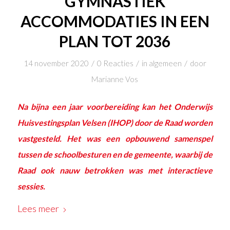
GYMNASTIEK
ACCOMMODATIES IN EEN
PLAN TOT 2036
/
/
/
14 november 2020
0 Reacties
in
algemeen
door
Marianne Vos
Na bijna een jaar voorbereiding kan het Onderwijs
Huisvestingsplan Velsen (
IHOP
) door de Raad worden
vastgesteld. Het was een opbouwend samenspel
tussen de schoolbesturen en de gemeente, waarbij de
Raad ook nauw betrokken was met interactieve
sessies.
Lees meer