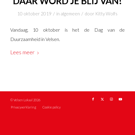
DAAR WORD JE BLIJ VAN!
/
/
10 oktober 2019
in
algemeen
door
Kitty Wolfs
Vandaag, 10 oktober is het de Dag van de
Duurzaamheid in Velsen.
Lees meer
© Velsen Lokaal 2026
Privacyverklaring
Cookie policy