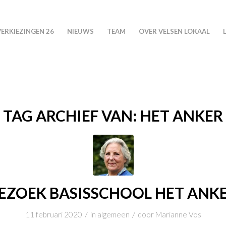
VERKIEZINGEN 26
NIEUWS
TEAM
OVER VELSEN LOKAAL
TAG ARCHIEF VAN:
HET ANKER
EZOEK BASISSCHOOL HET ANK
/
/
11 februari 2020
in
algemeen
door
Marianne Vos