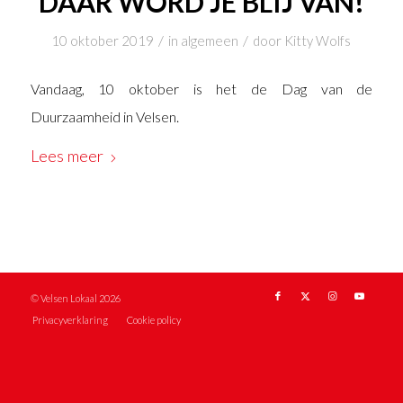
DAAR WORD JE BLIJ VAN!
/
/
10 oktober 2019
in
algemeen
door
Kitty Wolfs
Vandaag, 10 oktober is het de Dag van de
Duurzaamheid in Velsen.
Lees meer
© Velsen Lokaal 2026
Privacyverklaring
Cookie policy