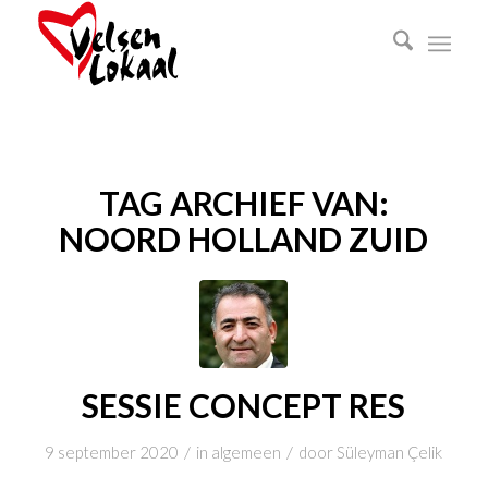
TAG ARCHIEF VAN:
NOORD HOLLAND ZUID
SESSIE CONCEPT RES
/
/
9 september 2020
in
algemeen
door
Süleyman Çelik