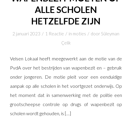
ALLE SCHOLEN
HETZELFDE ZIJN
/
/
/
2 januari 2023
1 Reactie
in
moties
door
Süleyman
Çelik
Velsen Lokaal heeft meegewerkt aan de motie van de
PvdA over het bestrijden van wapenbezit en – gebruik
onder jongeren. De motie pleit voor een eenduidige
aanpak op alle scholen in het voortgezet onderwijs. Op
het moment dat in samenwerking met de politie een
grootscheepse controle op drugs of wapenbezit op
scholen wordt gehouden, is […]