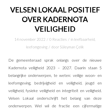
VELSEN LOKAAL POSITIEF
OVER KADERNOTA
VEILIGHEID
/
/
14 november 2022
0 Reacties
in
leefbaarheid
,
/
leefomgeving
door
Süleyman Çelik
De gemeenteraad sprak onlangs over de nieuwe
Kadernota veiligheid 2023 – 2027. Daarin staan 5
belangrijke onderwerpen, te weten: veilige woon- en
leefomgeving, bedrijvigheid en veiligheid, jeugd en
veiligheid, fysieke veiligheid en integriteit en veiligheid.
Velsen Lokaal onderschrijft het belang van deze
onderwerpen. Wel wil de fractie een cijfermatige