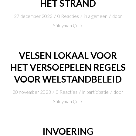
HET STRAND
/
/
/
27 december 2023
0 Reacties
in
algemeen
door
Süleyman Çelik
VELSEN LOKAAL VOOR
HET VERSOEPELEN REGELS
VOOR WELSTANDBELEID
/
/
/
20 november 2023
0 Reacties
in
participatie
door
Süleyman Çelik
INVOERING