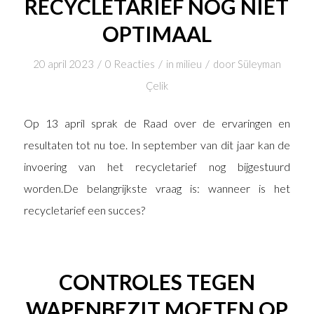
RECYCLETARIEF NOG NIET
OPTIMAAL
/
/
/
20 april 2023
0 Reacties
in
milieu
door
Süleyman
Çelik
Op 13 april sprak de Raad over de ervaringen en
resultaten tot nu toe. In september van dit jaar kan de
invoering van het recycletarief nog bijgestuurd
worden.De belangrijkste vraag is: wanneer is het
recycletarief een succes?
CONTROLES TEGEN
WAPENBEZIT MOETEN OP