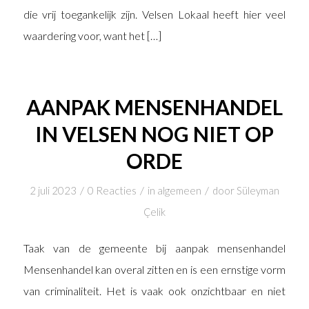
die vrij toegankelijk zijn. Velsen Lokaal heeft hier veel
waardering voor, want het […]
AANPAK MENSENHANDEL
IN VELSEN NOG NIET OP
ORDE
/
/
/
2 juli 2023
0 Reacties
in
algemeen
door
Süleyman
Çelik
Taak van de gemeente bij aanpak mensenhandel
Mensenhandel kan overal zitten en is een ernstige vorm
van criminaliteit. Het is vaak ook onzichtbaar en niet