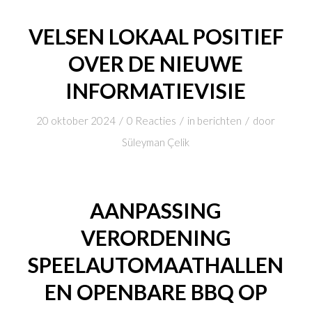
VELSEN LOKAAL POSITIEF
OVER DE NIEUWE
INFORMATIEVISIE
/
/
/
20 oktober 2024
0 Reacties
in
berichten
door
Süleyman Çelik
AANPASSING
VERORDENING
SPEELAUTOMAATHALLEN
EN OPENBARE BBQ OP