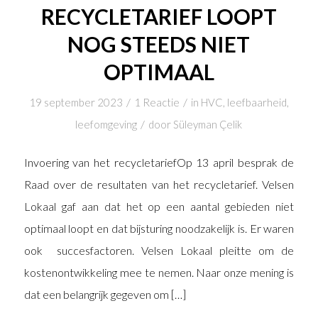
RECYCLETARIEF LOOPT
NOG STEEDS NIET
OPTIMAAL
/
/
19 september 2023
1 Reactie
in
HVC
,
leefbaarheid
,
/
leefomgeving
door
Süleyman Çelik
Invoering van het recycletariefOp 13 april besprak de
Raad over de resultaten van het recycletarief. Velsen
Lokaal gaf aan dat het op een aantal gebieden niet
optimaal loopt en dat bijsturing noodzakelijk is. Er waren
ook succesfactoren. Velsen Lokaal pleitte om de
kostenontwikkeling mee te nemen. Naar onze mening is
dat een belangrijk gegeven om […]