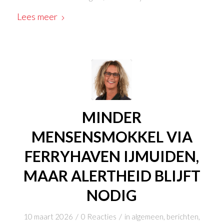
Lees meer
MINDER
MENSENSMOKKEL VIA
FERRYHAVEN IJMUIDEN,
MAAR ALERTHEID BLIJFT
NODIG
/
/
10 maart 2026
0 Reacties
in
algemeen
,
berichten
,