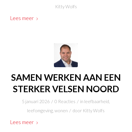
Kitty Wolfs
Lees meer
SAMEN WERKEN AAN EEN
STERKER VELSEN NOORD
/
/
5 januari 2026
0 Reacties
in
leefbaarheid
,
/
leefomgeving
,
wonen
door
Kitty Wolfs
Lees meer