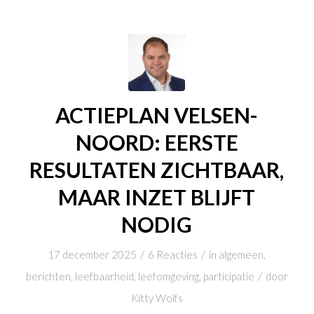
ACTIEPLAN VELSEN-
NOORD: EERSTE
RESULTATEN ZICHTBAAR,
MAAR INZET BLIJFT
NODIG
/
/
17 december 2025
6 Reacties
in
algemeen
,
/
berichten
,
leefbaarheid
,
leefomgeving
,
participatie
door
Kitty Wolfs