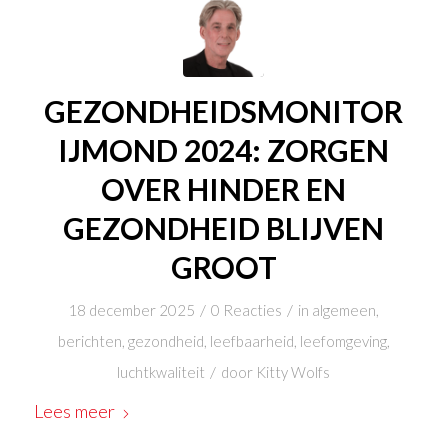
GEZONDHEIDSMONITOR
IJMOND 2024: ZORGEN
OVER HINDER EN
GEZONDHEID BLIJVEN
GROOT
/
/
18 december 2025
0 Reacties
in
algemeen
,
berichten
,
gezondheid
,
leefbaarheid
,
leefomgeving
,
/
luchtkwaliteit
door
Kitty Wolfs
Lees meer