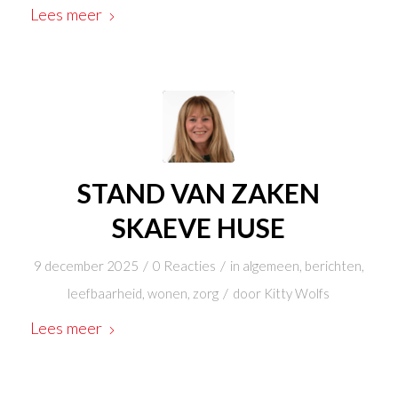
Lees meer
STAND VAN ZAKEN
SKAEVE HUSE
/
/
9 december 2025
0 Reacties
in
algemeen
,
berichten
,
/
leefbaarheid
,
wonen
,
zorg
door
Kitty Wolfs
Lees meer