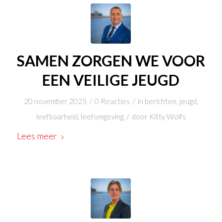
SAMEN ZORGEN WE VOOR
EEN VEILIGE JEUGD
/
/
20 november 2025
0 Reacties
in
berichten
,
jeugd
,
/
leefbaarheid
,
leefomgeving
door
Kitty Wolfs
Lees meer