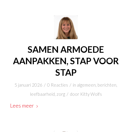
SAMEN ARMOEDE
AANPAKKEN, STAP VOOR
STAP
/
/
5 januari 2026
0 Reacties
in
algemeen
,
berichten
,
/
leefbaarheid
,
zorg
door
Kitty Wolfs
Lees meer