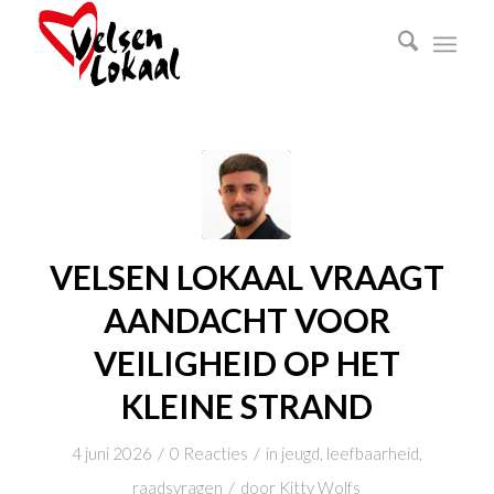
VELSEN LOKAAL VRAAGT
AANDACHT VOOR
VEILIGHEID OP HET
KLEINE STRAND
/
/
4 juni 2026
0 Reacties
in
jeugd
,
leefbaarheid
,
/
raadsvragen
door
Kitty Wolfs