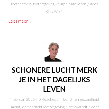
/
leefbaarheid
,
leefomgeving
,
veiligheidsdiensten
door
Kitty Wolfs
Lees meer
SCHONERE LUCHT MERK
JE IN HET DAGELIJKS
LEVEN
/
/
4 februari 2026
0 Reacties
in
berichten
,
gezondheid
,
/
ijmond
,
leefbaarheid
,
leefomgeving
,
luchtkwaliteit
door