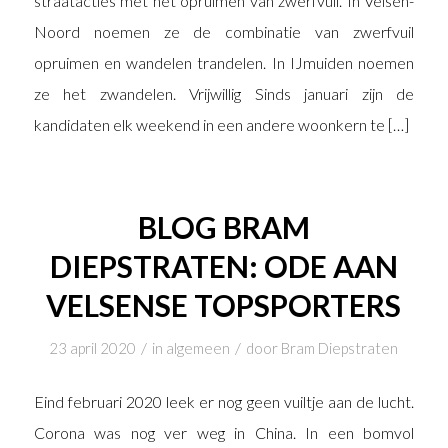
straatacties met het opruimen van zwerfvuil. In Velsen-
Noord noemen ze de combinatie van zwerfvuil
opruimen en wandelen trandelen. In IJmuiden noemen
ze het zwandelen. Vrijwillig Sinds januari zijn de
kandidaten elk weekend in een andere woonkern te […]
BLOG BRAM
DIEPSTRATEN: ODE AAN
VELSENSE TOPSPORTERS
/
/
23 april 2020
in
algemeen
door
Bram Diepstraten
Eind februari 2020 leek er nog geen vuiltje aan de lucht.
Corona was nog ver weg in China. In een bomvol