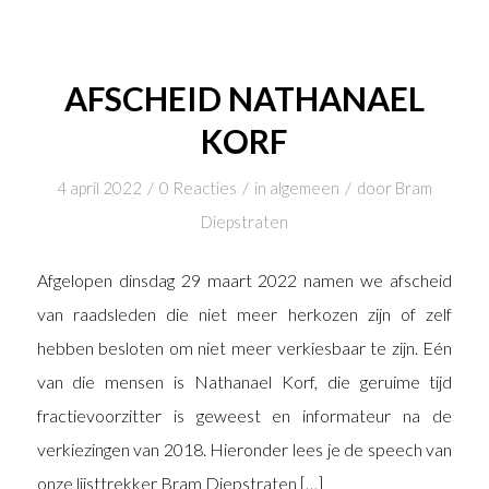
AFSCHEID NATHANAEL
KORF
/
/
/
4 april 2022
0 Reacties
in
algemeen
door
Bram
Diepstraten
Afgelopen dinsdag 29 maart 2022 namen we afscheid
van raadsleden die niet meer herkozen zijn of zelf
hebben besloten om niet meer verkiesbaar te zijn. Eén
van die mensen is Nathanael Korf, die geruime tijd
fractievoorzitter is geweest en informateur na de
verkiezingen van 2018. Hieronder lees je de speech van
onze lijsttrekker Bram Diepstraten […]