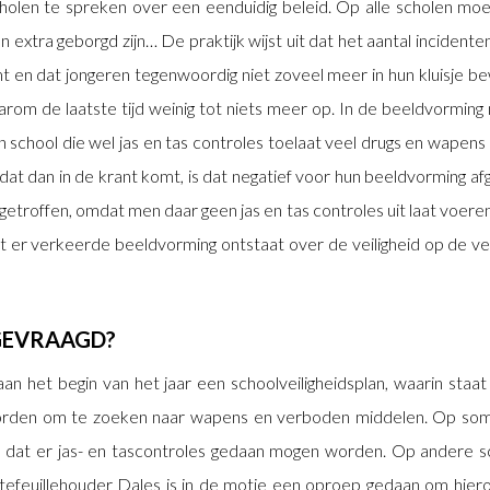
olen te spreken over een eenduidig beleid. Op alle scholen moe
en extra geborgd zijn… De praktijk wijst uit dat het aantal incident
en dat jongeren tegenwoordig niet zoveel meer in hun kluisje bew
rom de laatste tijd weinig tot niets meer op. In de beeldvorming 
een school die wel jas en tas controles toelaat veel drugs en wape
dat dan in de krant komt, is dat negatief voor hun beeldvorming af
getroffen, omdat men daar geen jas en tas controles uit laat voere
er verkeerde beeldvorming ontstaat over de veiligheid op de ver
GEVRAAGD?
n het begin van het jaar een schoolveiligheidsplan, waarin staat 
den om te zoeken naar wapens en verboden middelen. Op sommi
dat er jas- en tascontroles gedaan mogen worden. Op andere scho
efeuillehouder Dales is in de motie een oproep gedaan om hier