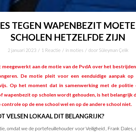
ES TEGEN WAPENBEZIT MOETEN
SCHOLEN HETZELFDE ZIJN
/
/
/
2 januari 2023
1 Reactie
in
moties
door
Süleyman Çelik
t meegewerkt aan de motie van de PvdA over het bestrijde
ongeren. De motie pleit voor een eenduidige aanpak op a
ijs. Op het moment dat in samenwerking met de politie
of wapenbezit op scholen wordt gehouden, is het belangrijk d
e controle op de ene school wel en op de andere school niet.
 VELSEN LOKAAL DIT BELANGRIJK?
ie, omdat we de portefeuillehouder voor Veiligheid , Frank Dales