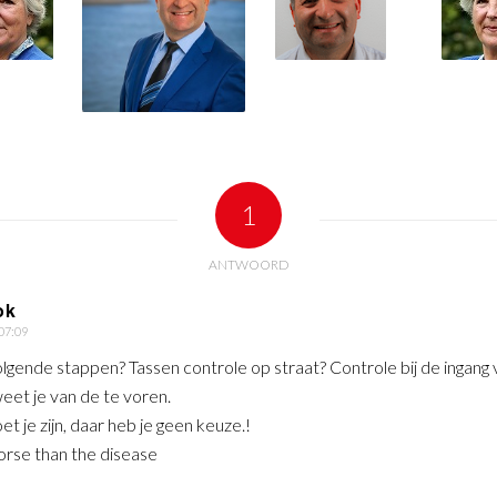
1
ANTWOORD
ok
 07:09
olgende stappen? Tassen controle op straat? Controle bij de ingang 
weet je van de te voren.
t je zijn, daar heb je geen keuze.!
orse than the disease