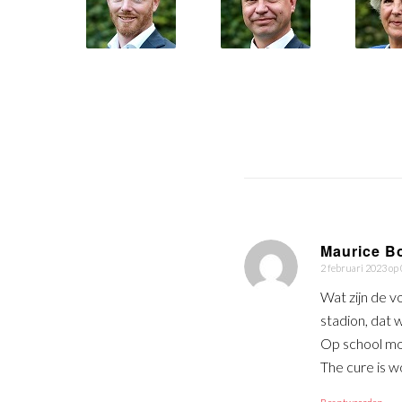
Maurice B
2 februari 2023 op
zegt:
Wat zijn de v
stadion, dat 
Op school moe
The cure is w