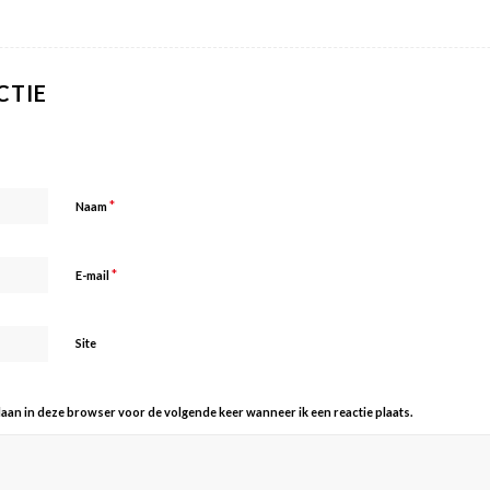
CTIE
*
Naam
*
E-mail
Site
slaan in deze browser voor de volgende keer wanneer ik een reactie plaats.