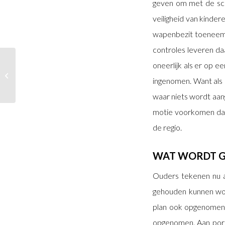
geven om met de sch
veiligheid van kinder
wapenbezit toeneemt 
controles leveren daa
De Multifunctionele
oneerlijk als er op 
accommodatie (MFA)
ingenomen. Want als 
Velserbroek
waar niets wordt aan
motie voorkomen dat 
de regio.
WAT WORDT 
Ouders tekenen nu aa
gehouden kunnen wor
plan ook opgenomen 
opgenomen. Aan port