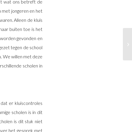
t wat ons betreft de
en met jongeren en het
aren. Alleen de kluis
naar buiten toe is het
ns worden gevonden en
gezet tegen de school
n. We willen met deze
schillende scholen in
dat er kluiscontroles
ge scholen is in dit
len is dit stuk niet
over het gesprek met