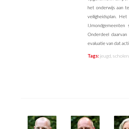
het onderwijs aan te
veiligheidsplan. H
IJmondgemeenten s
Onderdeel daarvan w
evaluatie van dat act
Tags:
jeugd
,
scholen