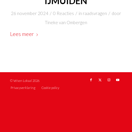
IJMUIDEN
/
/
/
26 november 2024
0 Reacties
in
raadsvragen
door
Tineke van Ombergen
Lees meer
© Velsen Lokaal 2026
Privacyverklaring
Cookie policy