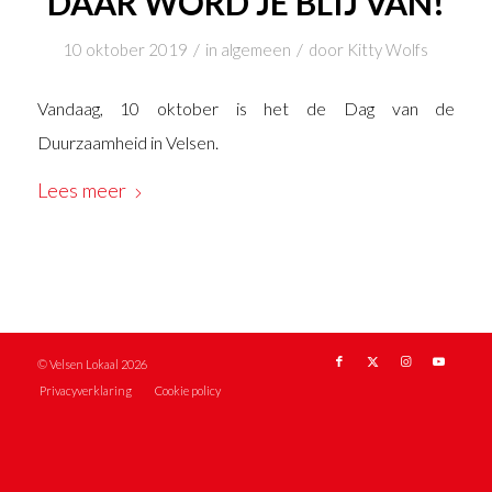
DAAR WORD JE BLIJ VAN!
/
/
10 oktober 2019
in
algemeen
door
Kitty Wolfs
Vandaag, 10 oktober is het de Dag van de
Duurzaamheid in Velsen.
Lees meer
© Velsen Lokaal 2026
Privacyverklaring
Cookie policy