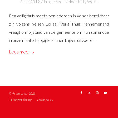
/
/
3 mei 2019
in
algemeen
door
Kitty Wolfs
Een veilig thuis moet voor iedereen in Velsen bereikbaar
zijn volgens Velsen Lokaal. Veilig Thuis Kennemerland
vraagt om bijstand van de gemeente om hun spilfunctie
in onze maatschappij te kunnen blijven uitvoeren.
Lees meer
© Velsen Lokaal 2026
Privacyverklaring
Cookie policy