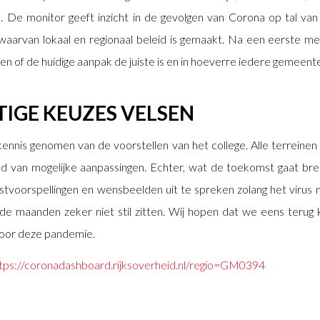
 De monitor geeft inzicht in de gevolgen van Corona op tal van
waarvan lokaal en regionaal beleid is gemaakt. Na een eerste met
n of de huidige aanpak de juiste is en in hoeverre iedere gemeente
IGE KEUZES VELSEN
kennis genomen van de voorstellen van het college. Alle terrei
d van mogelijke aanpassingen. Echter, wat de toekomst gaat bren
voorspellingen en wensbeelden uit te spreken zolang het virus ni
e maanden zeker niet stil zitten. Wij hopen dat we eens terug 
voor deze pandemie.
tps://coronadashboard.rijksoverheid.nl/regio=GM039
4