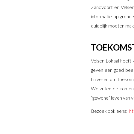
Zandvoort en Velsen.
informatie op grond 
duidelijk moeten make
TOEKOMST
Velsen Lokaal heeft 
geven een goed beel
huiveren om toekomst
We zullen de komend
“gewone” leven van 
Bezoek ook eens:
ht