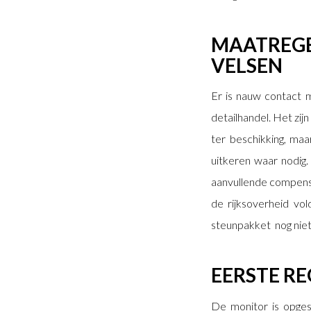
MAATREGE
VELSEN
Er is nauw contact 
detailhandel. Het zij
ter beschikking, m
uitkeren waar nodig. 
aanvullende compensat
de rijksoverheid vo
steunpakket nog niet
EERSTE R
De monitor is opge