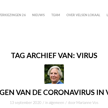
VERKIEZINGEN 26
NIEUWS
TEAM
OVER VELSEN LOKAAL
TAG ARCHIEF VAN:
VIRUS
GEN VAN DE CORONAVIRUS IN 
/
/
13 september 2020
in
algemeen
door
Marianne Vos