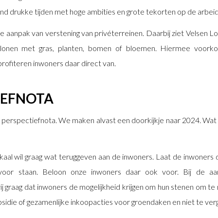
nd drukke tijden met hoge ambities en grote tekorten op de arbei
de aanpak van verstening van privéterreinen. Daarbij ziet Velsen 
onen met gras, planten, bomen of bloemen. Hiermee voorko
rofiteren inwoners daar direct van.
IEFNOTA
perspectiefnota. We maken alvast een doorkijkje naar 2024. Wat w
okaal wil graag wat teruggeven aan de inwoners. Laat de inwoners
 voor staan. Beloon onze inwoners daar ook voor. Bij de aa
ij graag dat inwoners de mogelijkheid krijgen om hun stenen om te
bsidie of gezamenlijke inkoopacties voor groendaken en niet te ve