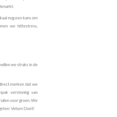
dsmarkt.
Lokaal nog een kans om
men we hittestress,
illen we straks in de
 direct merken dat we
npak verstening van
 ruilen voor groen. We
rgeten: Velsen Doet!