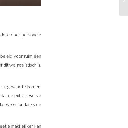
ndere door personele
beleid voor ruim één
it wel realistisch is.
l in gevaar te komen.
dat de extra reserve
dat we er ondanks de
eetje makkelijker kan