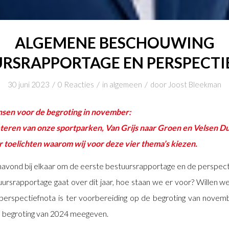
ALGEMENE BESCHOUWING
RSRAPPORTAGE EN PERSPECT
/
/
/
30 juni 2023
0 Reacties
in
algemeen
door
Joost Bleekman
sen voor de begroting in november:
teren van onze sportparken, Van Grijs naar Groen en Velsen Du
er toelichten waarom wij voor deze vier thema’s kiezen.
vanavond bij elkaar om de eerste bestuursrapportage en de perspect
rsrapportage gaat over dit jaar, hoe staan we er voor? Willen we 
perspectiefnota is ter voorbereiding op de begroting van novemb
 begroting van 2024 meegeven.