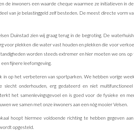
rijgen de inwoners een waarde cheque waarmee ze initiatieven in de
deel van je belastinggeld zelf besteden. De meest directe vorm va
sen Duinstad zien wij graag terug in de begroting. De waterhui
g voor plekken die water vast houden en plekken die voor verko
andigheden worden steeds extremer en hier moeten we ons op 
n een fijnere leefomgeving.
ok in op het verbeteren van sportparken. We hebben vorige wee
ie slecht onderhouden, erg gedateerd en niet multifunctioneel 
erkt het samenlevingsgevoel en is goed voor de fysieke en me
ouwen we samen met onze inwoners aan een nóg mooier Velsen.
Lokaal hoopt hiermee voldoende richting te hebben gegeven aa
wordt opgesteld.