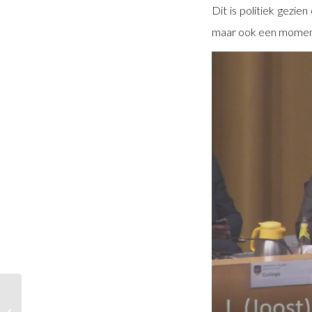
Dit is politiek gez
maar ook een moment 
locatieonderzoek opvang asielzoekers