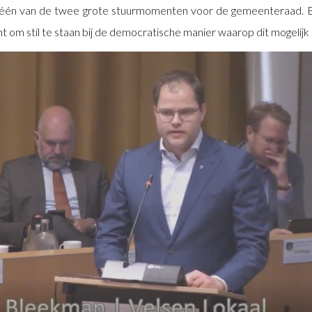
ien één van de twee grote stuurmomenten voor de gemeenteraad. 
om stil te staan bij de democratische manier waarop dit mogelijk i