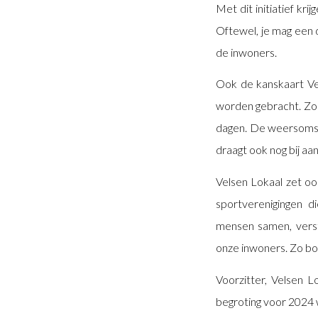
Met dit initiatief k
Oftewel, je mag een 
de inwoners.
Ook de kanskaart Vel
worden gebracht. Zor
dagen. De weersomst
draagt ook nog bij aa
Velsen Lokaal zet o
sportverenigingen d
mensen samen, verst
onze inwoners. Zo b
Voorzitter, Velsen 
begroting voor 2024 