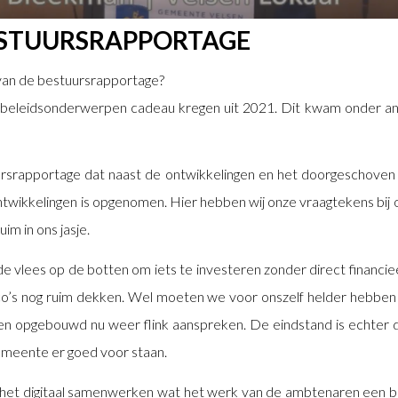
ESTUURSRAPPORTAGE
van de bestuursrapportage?
0 beleidsonderwerpen cadeau kregen uit 2021. Dit kwam onder a
ursrapportage dat naast de ontwikkelingen en het doorgeschoven 
twikkelingen is opgenomen. Hier hebben wij onze vraagtekens bij of d
uim in ons jasje.
vlees op de botten om iets te investeren zonder direct financiee
co’s nog ruim dekken. Wel moeten we voor onszelf helder hebben 
en opgebouwd nu weer flink aanspreken. De eindstand is echter 
gemeente er goed voor staan.
r het digitaal samenwerken wat het werk van de ambtenaren een b