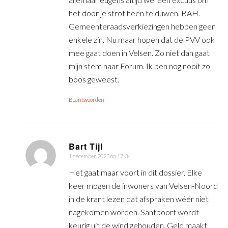
het door je strot heen te duwen. BAH.
Gemeenteraadsverkiezingen hebben geen
enkele zin. Nu maar hopen dat de PVV ook
mee gaat doen in Velsen. Zo niet dan gaat
mijn stem naar Forum. Ik ben nog nooit zo
boos geweest.
Beantwoorden
Bart Tijl
1 december 2023 op 17:34
zegt:
Het gaat maar voort in dit dossier. Elke
keer mogen de inwoners van Velsen-Noord
in de krant lezen dat afspraken wéér niet
nagekomen worden. Santpoort wordt
keurig uit de wind gehouden. Geld maakt