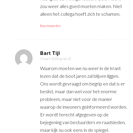
zou weer alles goed moeten maken. Niet
alleen het collega hoeft zich te schamen.
Beantwoorden
Bart Tijl
19 april 2024 op 16:25
zegt:
Waarom moeten we nu weer in de krant
lezen dat de boot jaren zal blijven liggen.
Ons wordt gevraagd om begrip en dat is er
beslist, maar dan wel voor het enorme
probleem, maar niet voor de manier
waarop de inwoners geïnformeerd worden.
Er wordt terecht afgegeven op de
bejegening van bestuurders en raadsleden,
maar kijk nu ook eens in de spiegel.