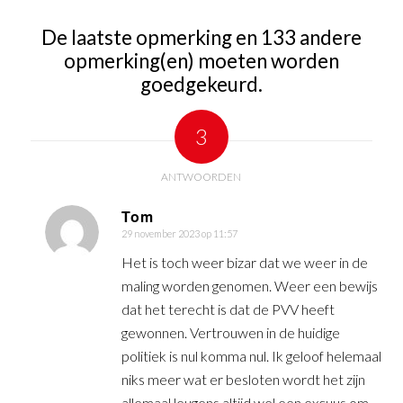
De laatste opmerking en 133 andere
opmerking(en) moeten worden
goedgekeurd.
3
ANTWOORDEN
Tom
29 november 2023 op 11:57
zegt:
Het is toch weer bizar dat we weer in de
maling worden genomen. Weer een bewijs
dat het terecht is dat de PVV heeft
gewonnen. Vertrouwen in de huidige
politiek is nul komma nul. Ik geloof helemaal
niks meer wat er besloten wordt het zijn
allemaal leugens altijd wel een excuus om