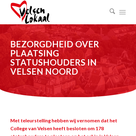
BEZORGDHEID OVER
PLAATSING
STATUSHOUDERS IN
VELSEN NOORD
Met teleurstelling hebben wij vernomen dat het
College van Velsen heeft besloten om 178