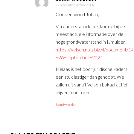
27 september 2024 op 23:16
zegt:
Goedenavond Johan,
Via onderstaande link kom je bij de
meest actuele informatie over de
hoge grondwaterstand in IJmuiden.
https://velsen.notubiz.nl/document
+26+september+2024
Helaas is het door juridische kaders
een stuk lastiger dan gehoopt. We
zullen dit vanuit Velsen Lokaal actief
blijven monitoren.
Beantwoorden