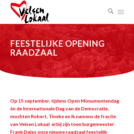
FEESTELIJKE OPENING
RAADZAAL
Op 15 september, tijdens Open Monumentendag
én de Internationale Dag van de Democratie,
mochten Robert, Tineke en ik namens de fractie
van Velsen Lokaal erbij zijn toen burgemeester
Frank Dales onze nieuwe raadzaal feestelijk