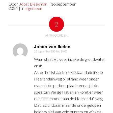
Door
Joost Bleekman
|
16 september
2024
|
in
algemeen
2
ANTWOORDEN
Johan van Ikelen
25 september 2024 op 19:03
zegt:
Waar staat VL voor inzake de grondwater
crisis.
Als de herfst aanbreekt staat dadelijk de
Heerenduinweg bij strand weer onder
evenals de parkeerplaats, verzuipt de
speeltuin Veilige Haven en komt er weer
een binnenmeer aan de Heerenduinweg.
Dat is zichtbaar, maar de ondergelopen
kelders niet van vele burgers en winkels.