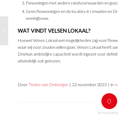
Flewoningen met andere randvoorwaarden en goedkop
Geen flexwoningen en de locaties in IJmuiden en Drie
woningbouw.
Velsen Lokaal voor het
WAT VINDT VELSEN LOKAAL?
versoepelen regels voor
welstandbeleid
Hoewel Velsen Lokaal wel mogelijkheden zag voor flexwon
waar wij voor zouden willen gaan. Velsen Lokaal heeft aa
Driehuis ambtelijke capaciteit wordt ingezet voor defin
uiteindelijk ook gekozen.
Door
Tineke van Ombergen
|
22 november 2023
|
in
r
0
ANTWOORD