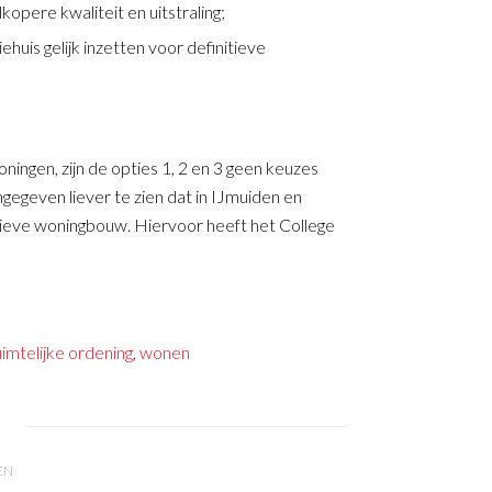
ere kwaliteit en uitstraling;
huis gelijk inzetten voor definitieve
ingen, zijn de opties 1, 2 en 3 geen keuzes
ngegeven liever te zien dat in IJmuiden en
itieve woningbouw. Hiervoor heeft het College
uimtelijke ordening
,
wonen
EN