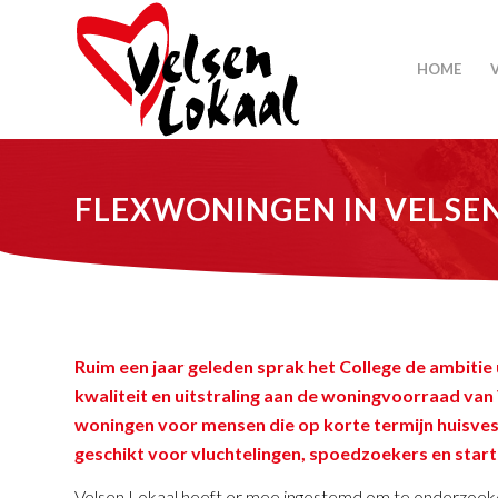
HOME
FLEXWONINGEN IN VELSE
Ruim een jaar geleden sprak het College de ambitie
kwaliteit en uitstraling aan de woningvoorraad van Ve
woningen voor mensen die op korte termijn huisves
geschikt voor vluchtelingen, spoedzoekers en start
Velsen Lokaal heeft er mee ingestemd om te onderzoeken