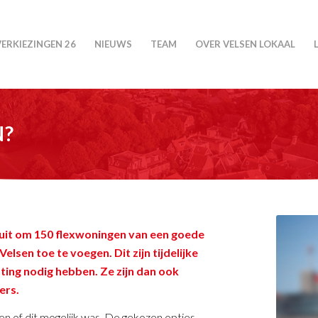
VERKIEZINGEN 26
NIEUWS
TEAM
OVER VELSEN LOKAAL
N?
 uit om 150 flexwoningen van een goede
lsen toe te voegen. Dit zijn tijdelijke
ting nodig hebben. Ze zijn dan ook
ers.
 of dit mogelijk was. De gekozen opties