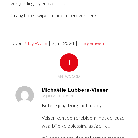
vergoeding tegenover staat.
Graag horen wij van u hoe u hierover denkt.
Door
Kitty Wolfs
|
7 juni 2024
|
in
algemeen
1
ANTWOORD
Michaëlle Lubbers-Visser
18 juni 2024 op 06:44
zegt:
Betere jeugdzorg met nazorg
Velsen kent een probleem met de jeugd
waarbij elke oplossing lastig blijkt.
Wij hebben het idee dat samen met het