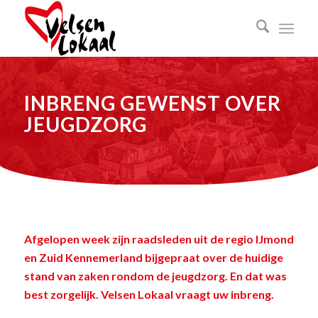
INBRENG GEWENST OVER
JEUGDZORG
Afgelopen week zijn raadsleden uit de regio IJmond
en Zuid Kennemerland bijgepraat over de huidige
stand van zaken rondom de jeugdzorg. En dat was
best zorgelijk. Velsen Lokaal vraagt uw inbreng.