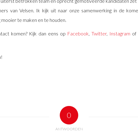
 uiterst betrokken team en oprecht gemotiveerde kandidaten zet ik
ners van Velsen. Ik kijk uit naar onze samenwerking in de kom
 mooier te maken en te houden.
ontact komen? Kijk dan eens op
Facebook
,
Twitter
,
Instagram
of
n!
0
ANTWOORDEN