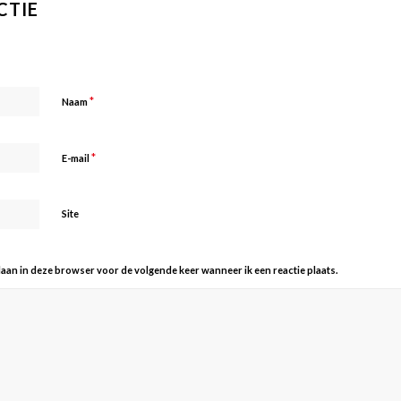
CTIE
*
Naam
*
E-mail
Site
slaan in deze browser voor de volgende keer wanneer ik een reactie plaats.