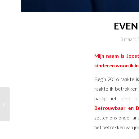
EVEN
3 maart 
Mijn naam is Joos
kinderen woon ik in
Begin 2016 raakte i
raakte ik betrokken 
partij het best b
Tata Werkbezoek 25
februari 2022
Betrouwbaar en B
zetten ons onder and
het betrekken van jon