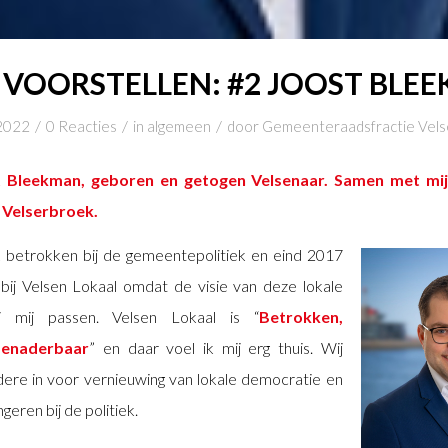
 VOORSTELLEN: #2 JOOST BLE
/
/
/
2022
0 Reacties
in
algemeen
door
Gemeenteraadsfractie Vels
t Bleekman, geboren en getogen Velsenaar. Samen met mij
 Velserbroek.
k betrokken bij de gemeentepolitiek en eind 2017
bij Velsen Lokaal omdat de visie van deze lokale
ij mij passen. Velsen Lokaal is “
Betrokken,
enaderbaar
” en daar voel ik mij erg thuis. Wij
ere in voor vernieuwing van lokale democratie en
geren bij de politiek.