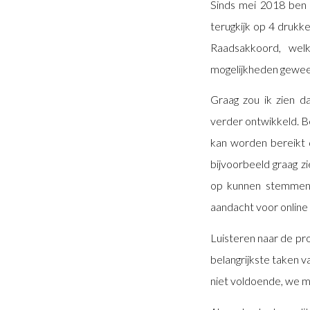
Sinds mei 2018 ben i
terugkijk op 4 drukke
Raadsakkoord, welk
mogelijkheden gewees
Graag zou ik zien d
verder ontwikkeld. Bet
kan worden bereikt d
bijvoorbeeld graag z
op kunnen stemmen,
aandacht voor online v
Luisteren naar de pr
belangrijkste taken v
niet voldoende, we mo