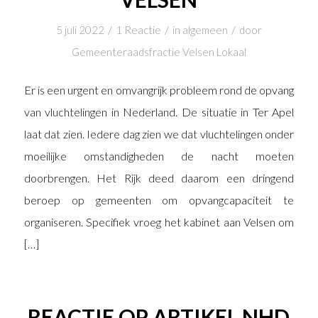
/
/
/
5 juli 2022
1 Reactie
in
algemeen
door
Gemeenteraadsfractie Velsen Lokaal
Er is een urgent en omvangrijk probleem rond de opvang
van vluchtelingen in Nederland. De situatie in Ter Apel
laat dat zien. Iedere dag zien we dat vluchtelingen onder
moeilijke omstandigheden de nacht moeten
doorbrengen. Het Rijk deed daarom een dringend
beroep op gemeenten om opvangcapaciteit te
organiseren. Specifiek vroeg het kabinet aan Velsen om
[…]
REACTIE OP ARTIKEL NHD