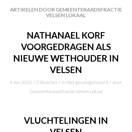
ARTIKELEN DOOR GEMEENTERAADSFRACTIE
VELSEN LOKAAL
NATHANAEL KORF
VOORGEDRAGEN ALS
NIEUWE WETHOUDER IN
VELSEN
/
/
/
6 mei 2025
0 Reacties
in
Niet gecategoriseerd
door
Gemeenteraadsfractie Velsen Lokaal
VLUCHTELINGEN IN
VELSEN