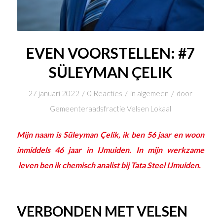
EVEN VOORSTELLEN: #7
SÜLEYMAN ÇELIK
/
/
/
27 januari 2022
0 Reacties
in
algemeen
door
Gemeenteraadsfractie Velsen Lokaal
Mijn naam is Süleyman Çelik, ik ben 56 jaar en woon
inmiddels 46 jaar in IJmuiden. In mijn werkzame
leven ben ik chemisch analist bij Tata Steel IJmuiden.
VERBONDEN MET VELSEN