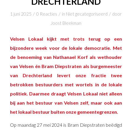
DRECHTERLAND
/
/
/
1 juni 2025
0 Reacties
in
Niet gecategoriseerd
door
Joost Bleekman
Velsen Lokaal kijkt met trots terug op een
bijzondere week voor de lokale democratie. Met
de benoeming van Nathanael Korf als wethouder
van Velsen én Bram Diepstraten als burgemeester
van Drechterland levert onze fractie twee
betrokken bestuurders met wortels in de lokale
politiek. Daarmee draagt Velsen Lokaal niet alleen
bij aan het bestuur van Velsen zelf, maar ook aan
het lokaal bestuur buiten onze gemeentegrenzen.
Op maandag 27 mei 2024 is Bram Diepstraten beëdigd