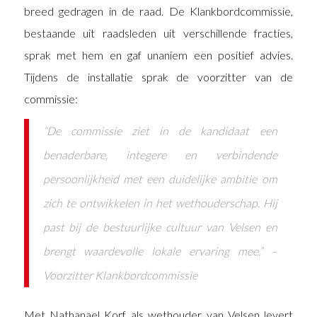
breed gedragen in de raad. De Klankbordcommissie,
bestaande uit raadsleden uit verschillende fracties,
sprak met hem en gaf unaniem een positief advies.
Tijdens de installatie sprak de voorzitter van de
commissie:
“De commissie ziet in de kandidaat een
benaderbare, integere en verbindende
persoonlijkheid met een duidelijke ambitie om
zich te ontwikkelen in het wethouderschap. Hij
past bij de bestuurlijke cultuur van Velsen en
brengt waardevolle lokale ervaring mee.” –
Voorzitter Klankbordcommissie
Met Nathanael Korf als wethouder van Velsen levert