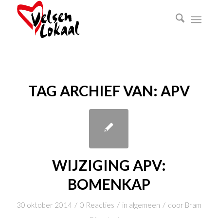
TAG ARCHIEF VAN:
APV
WIJZIGING APV:
BOMENKAP
/
/
/
30 oktober 2014
0 Reacties
in
algemeen
door
Bram