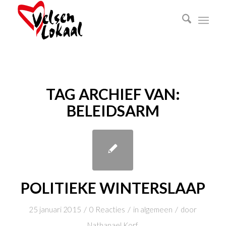
TAG ARCHIEF VAN:
BELEIDSARM
POLITIEKE WINTERSLAAP
/
/
/
25 januari 2015
0 Reacties
in
algemeen
door
Nathanael Korf