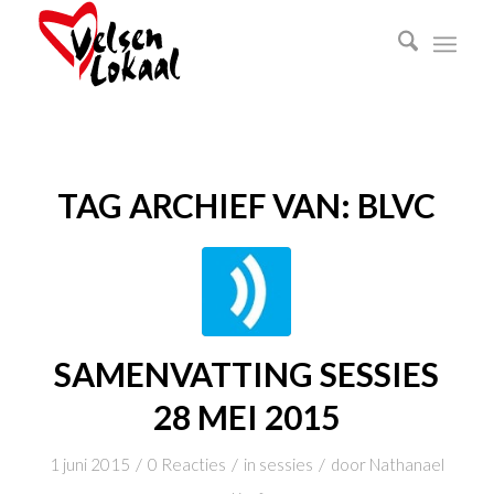
TAG ARCHIEF VAN:
BLVC
SAMENVATTING SESSIES
28 MEI 2015
/
/
/
1 juni 2015
0 Reacties
in
sessies
door
Nathanael