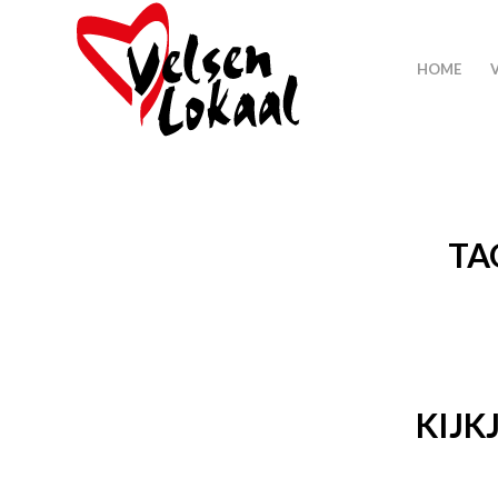
HOME
TA
KIJK