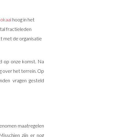
Lokaal
hoog in het
tal fractieleden
ct met de organisatie
id op onze komst. Na
g over het terrein. Op
nden vragen gesteld
e genomen maatregelen
isschien zijn er nog