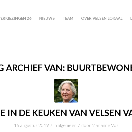
VERKIEZINGEN 26
NIEUWS
TEAM
OVER VELSEN LOKAAL
G ARCHIEF VAN:
BUURTBEWON
JE IN DE KEUKEN VAN VELSEN V
/
/
16 augustus 2019
in
algemeen
door
Marianne Vos