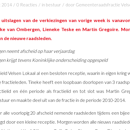
/
/
/
t 2014
0 Reacties
in
bestuur
door
Gemeenteraadsfractie Vels
 uitslagen van de verkiezingen van vorige week is vanav
eke van Ombergen, Lieneke Teske en Martin Gregoire. Mo
van de nieuwe raadsleden.
en neemt afscheid op haar verjaardag
n krijgt tevens Koninklijke onderscheiding opgespeld
eld Velsen Lokaal al een besloten receptie, waarin in eigen kring w
 fractieleden. Tineke heeft een loopbaan doorlopen van 3 raadsp
ctielid en één periode als fractielid en tot slot was Martin G
stuur en maakte deel uit van de fractie in de periode 2010-2014.
alle voorlopig 20 afscheid nemende raadsleden tijdens een bijeen
lgd door een kleine receptie. Morgen worden alle nieuws raadslede