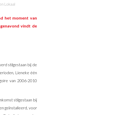
en Lokaal
ond het moment van
rgenavond vindt de
erd stilgestaan bij de
erioden, Lieneke één
regoire van 2006-2010
komst stilgestaan bij
n geïnstalleerd, voor