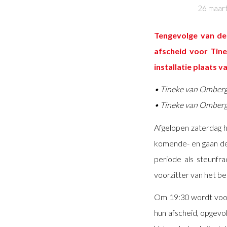
26 maar
Tengevolge van de
afscheid voor Tin
installatie plaats 
• Tineke van Omberg
• Tineke van Omberge
Afgelopen zaterdag hi
komende- en gaan de
periode als steunfra
voorzitter van het be
Om 19:30 wordt voor 
hun afscheid, opgevo