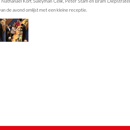
at Nathanael Korf, Süleyman Celik, Peter Stam en Bram Diepstrat
an de avond omlijst met een kleine receptie.