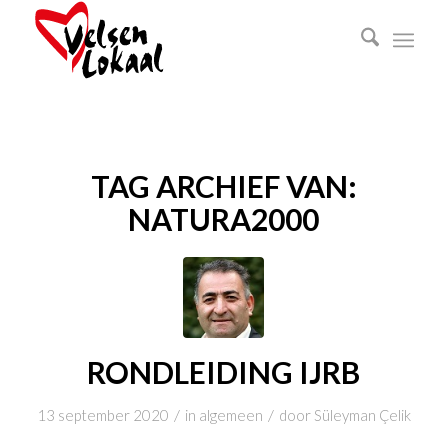
TAG ARCHIEF VAN:
NATURA2000
RONDLEIDING IJRB
/
/
13 september 2020
in
algemeen
door
Süleyman Çelik