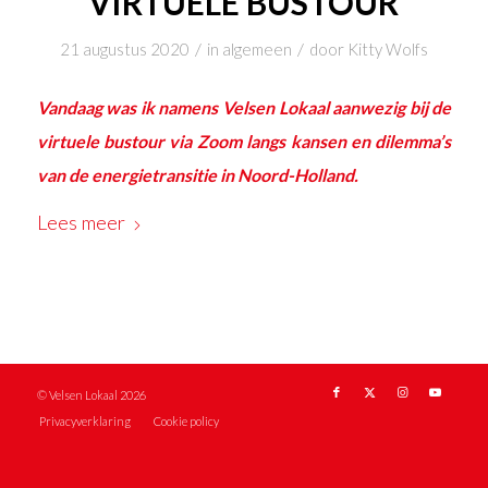
VIRTUELE BUSTOUR
/
/
21 augustus 2020
in
algemeen
door
Kitty Wolfs
Vandaag was ik namens Velsen Lokaal aanwezig bij de
virtuele bustour via Zoom langs kansen en dilemma’s
van de energietransitie in Noord-Holland.
Lees meer
© Velsen Lokaal 2026
Privacyverklaring
Cookie policy