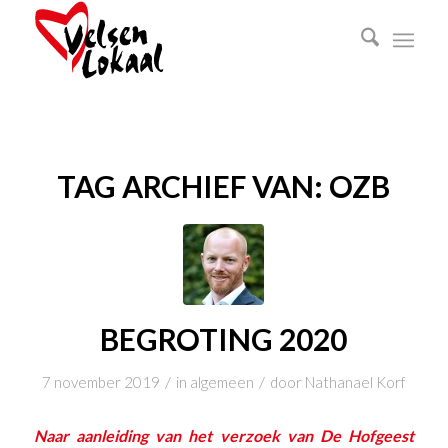
TAG ARCHIEF VAN:
OZB
BEGROTING 2020
/
/
7 november 2019
in
algemeen
door
Nathanael Korf
Naar aanleiding van het verzoek van
De Hofgeest