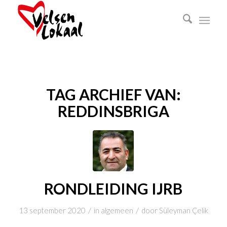
TAG ARCHIEF VAN:
REDDINSBRIGA
RONDLEIDING IJRB
/
/
13 september 2020
in
algemeen
door
Süleyman Çelik