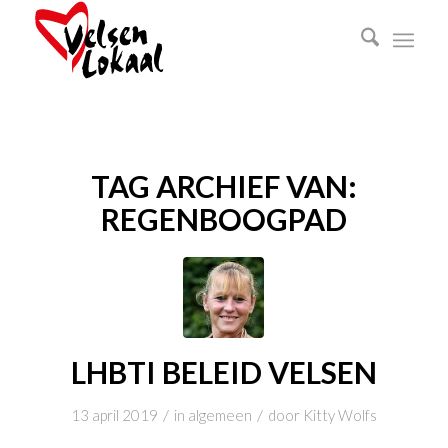
TAG ARCHIEF VAN:
REGENBOOGPAD
LHBTI BELEID VELSEN
/
/
13 april 2019
in
algemeen
door
Kitty Wolfs