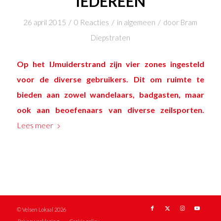
IEDEREEN
/
/
/
26 april 2015
0 Reacties
in
algemeen
door
Bram
Diepstraten
Op het IJmuiderstrand zijn vier zones ingesteld
voor de diverse gebruikers. Dit om ruimte te
bieden aan zowel wandelaars, badgasten, maar
ook aan beoefenaars van diverse zeilsporten.
Lees meer
© Velsen Lokaal 2026