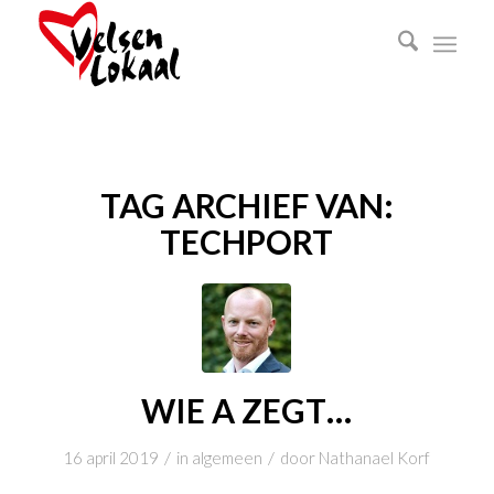
TAG ARCHIEF VAN:
TECHPORT
WIE A ZEGT…
/
/
16 april 2019
in
algemeen
door
Nathanael Korf