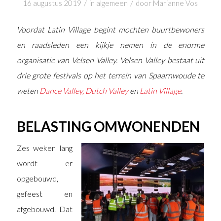
/
/
16 augustus 2019
in
algemeen
door
Marianne Vos
Voordat Latin Village begint mochten buurtbewoners
en raadsleden een kijkje nemen in de enorme
organisatie van Velsen Valley. Velsen Valley bestaat uit
drie grote festivals op het terrein van Spaarnwoude te
weten
Dance Valley, Dutch Valley
en
Latin Village
.
BELASTING OMWONENDEN
Zes weken lang
wordt er
opgebouwd,
gefeest en
afgebouwd. Dat