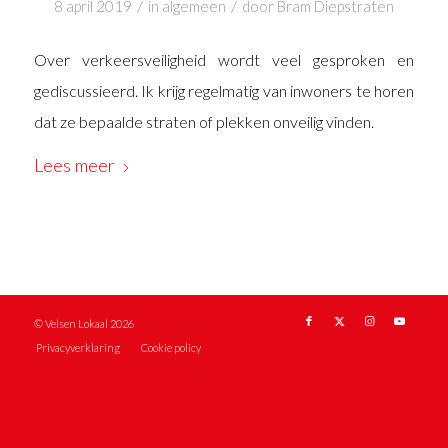
/
/
8 april 2019
in
algemeen
door
Bram Diepstraten
Over verkeersveiligheid wordt veel gesproken en
gediscussieerd. Ik krijg regelmatig van inwoners te horen
dat ze bepaalde straten of plekken onveilig vinden.
Lees meer
© Velsen Lokaal 2026
Privacyverklaring
Cookie policy