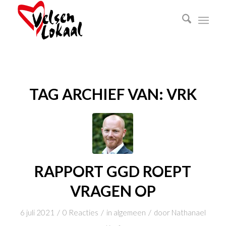
TAG ARCHIEF VAN:
VRK
RAPPORT GGD ROEPT
VRAGEN OP
/
/
/
6 juli 2021
0 Reacties
in
algemeen
door
Nathanael