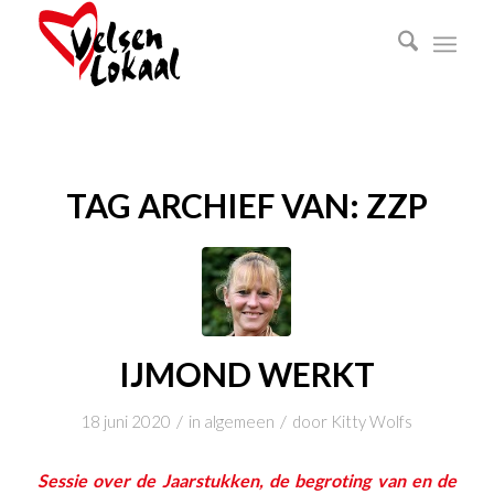
TAG ARCHIEF VAN:
ZZP
IJMOND WERKT
/
/
18 juni 2020
in
algemeen
door
Kitty Wolfs
Sessie over de Jaarstukken, de begroting van en de