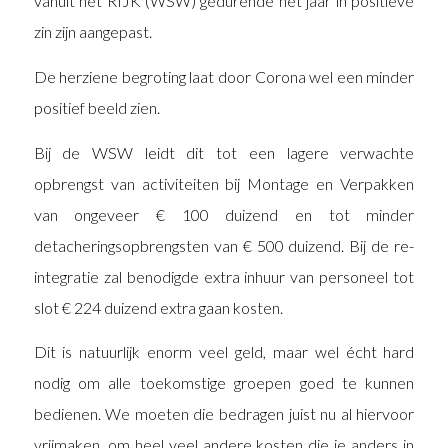
vanuit het RIJK (WSW) gedurende het jaar in positieve
zin zijn aangepast.
De herziene begroting laat door Corona wel een minder
positief beeld zien.
Bij de WSW leidt dit tot een lagere verwachte
opbrengst van activiteiten bij Montage en Verpakken
van ongeveer € 100 duizend en tot minder
detacheringsopbrengsten van € 500 duizend. Bij de re-
integratie zal benodigde extra inhuur van personeel tot
slot € 224 duizend extra gaan kosten.
Dit is natuurlijk enorm veel geld, maar wel écht hard
nodig om alle toekomstige groepen goed te kunnen
bedienen. We moeten die bedragen juist nu al hiervoor
vrijmaken, om heel veel andere kosten die je anders in