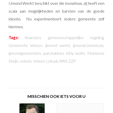
IJmond Werkt beschikt over die knowhow, zij heeft een
scala aan mogelijkheden en barsten van de goede
ideeën. Nu experimenteert iedere gemeente zelf
hiermee.
Tags:
financien
,
gemeenschappelijke regeling
,
Gemeente Velsen
,
ijmond werkt
,
ijmondcommissie
,
ijmondgemeenten
,
jaarstukken
,
kitty wolfs
,
Marianne
Steijn
,
velsen
,
Velsen Lokaal
,
WW
,
ZZP
MISSCHIEN OOK IETS VOOR U