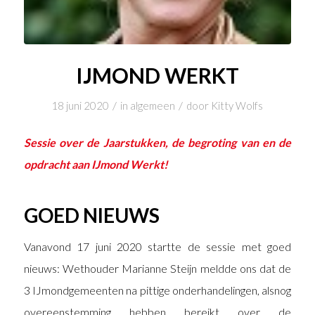
IJMOND WERKT
/
/
18 juni 2020
in
algemeen
door
Kitty Wolfs
Sessie over de Jaarstukken, de begroting van en de
opdracht aan IJmond Werkt!
GOED NIEUWS
Vanavond 17 juni 2020 startte de sessie met goed
nieuws: Wethouder Marianne Steijn meldde ons dat de
3 IJmondgemeenten na pittige onderhandelingen, alsnog
overeenstemming hebben bereikt over de