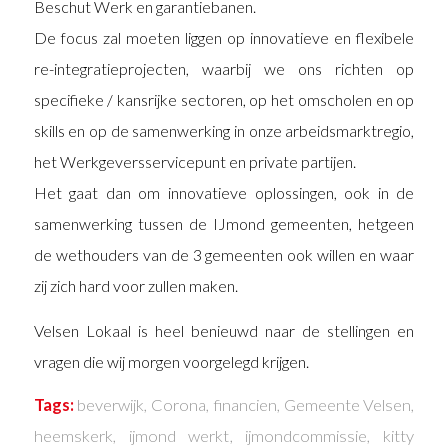
Beschut Werk en garantiebanen.
De focus zal moeten liggen op innovatieve en flexibele
re-integratieprojecten, waarbij we ons richten op
specifieke / kansrijke sectoren, op het omscholen en op
skills en op de samenwerking in onze arbeidsmarktregio,
het Werkgeversservicepunt en private partijen.
Het gaat dan om innovatieve oplossingen, ook in de
samenwerking tussen de IJmond gemeenten, hetgeen
de wethouders van de 3 gemeenten ook willen en waar
zij zich hard voor zullen maken.
Velsen Lokaal is heel benieuwd naar de stellingen en
vragen die wij morgen voorgelegd krijgen.
Tags:
beverwijk
,
Corona
,
financien
,
Gemeente Velsen
,
heemskerk
,
ijmond werkt
,
ijmondcommissie
,
kitty