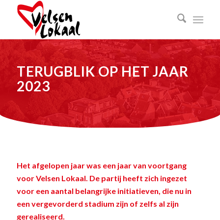
TERUGBLIK OP HET JAAR
2023
Het afgelopen jaar was een jaar van voortgang
voor Velsen Lokaal. De partij heeft zich ingezet
voor een aantal belangrijke initiatieven, die nu in
een vergevorderd stadium zijn of zelfs al zijn
gerealiseerd.